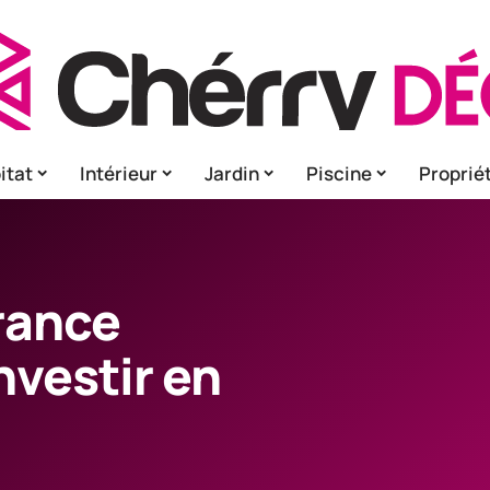
itat
Intérieur
Jardin
Piscine
Proprié
rance
investir en