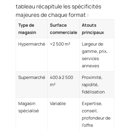
tableau récapitule les spécificités
majeures de chaque format :
Type de
Surface
Atouts
magasin
commerciale
principaux
Hypermarché
+2 500 m²
Largeur de
gamme, prix,
services
annexes
Supermarché
400 à 2 500
Proximité,
m²
rapidité,
fidélisation
Magasin
Variable
Expertise,
spécialisé
conseil,
profondeur de
l’offre