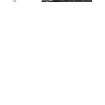
Comment bien placer ses objets déco
En savoir plus
Contact
Mentions légales
Sitemap
© 2025 | cherry-deco.com