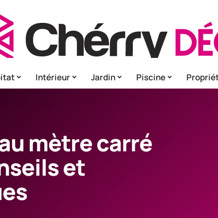
itat
Intérieur
Jardin
Piscine
Proprié
 au mètre carré
nseils et
ues