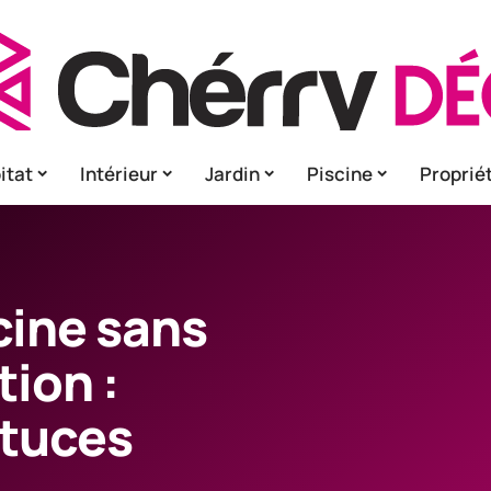
itat
Intérieur
Jardin
Piscine
Proprié
cine sans
tion :
stuces