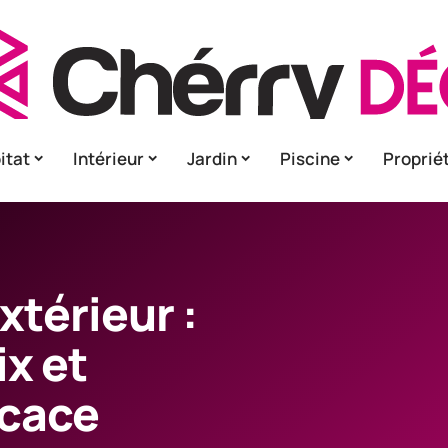
itat
Intérieur
Jardin
Piscine
Proprié
xtérieur :
x et
icace