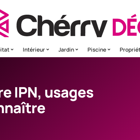
itat
Intérieur
Jardin
Piscine
Proprié
re IPN, usages
nnaître