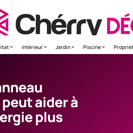
itat
Intérieur
Jardin
Piscine
Proprié
anneau
peut aider à
ergie plus