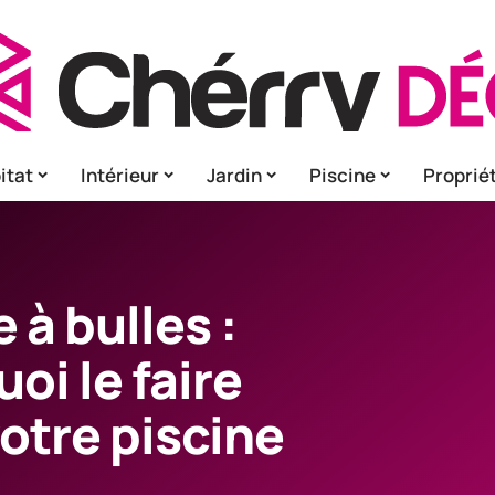
itat
Intérieur
Jardin
Piscine
Proprié
 à bulles :
oi le faire
otre piscine