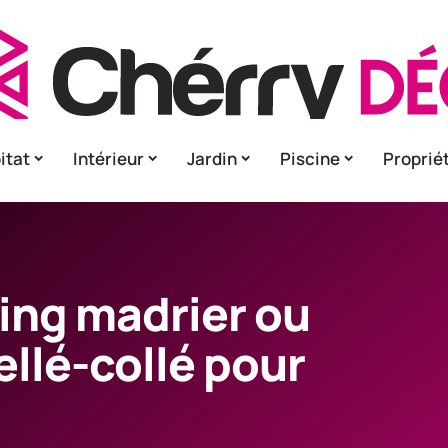
itat
Intérieur
Jardin
Piscine
Proprié
aing madrier ou
llé-collé pour