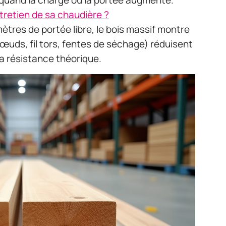
s quand la charge ou la portée augmente.
ntretien de sa chaudière ?
ètres de portée libre, le bois massif montre
(nœuds, fil tors, fentes de séchage) réduisent
sa résistance théorique.