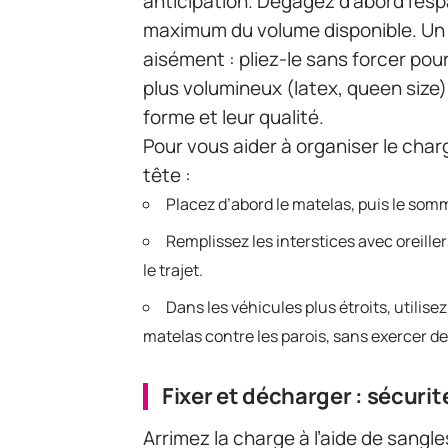
anticipation. Dégagez d’abord l’esp
maximum du volume disponible. Un m
aisément : pliez-le sans forcer po
plus volumineux (latex, queen size)
forme et leur qualité.
Pour vous aider à organiser le cha
tête :
Placez d’abord le matelas, puis le sommie
Remplissez les interstices avec oreiller
le trajet.
Dans les véhicules plus étroits, utili
matelas contre les parois, sans exercer de
Fixer et décharger : sécurit
Arrimez la charge à l’aide de sangle