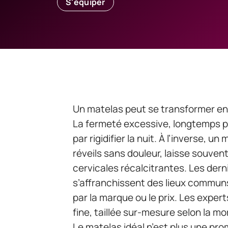
S'équiper
Un matelas peut se transformer en a
La fermeté excessive, longtemps p
par rigidifier la nuit. À l’inverse, 
réveils sans douleur, laisse souven
cervicales récalcitrantes. Les de
s’affranchissent des lieux communs
par la marque ou le prix. Les exper
fine, taillée sur-mesure selon la m
Le matelas idéal n’est plus une pro