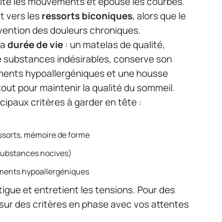
ite les mouvements et épouse les courbes.
t vers les
ressorts biconiques
, alors que le
évention des douleurs chroniques.
la
durée de vie
: un matelas de qualité,
e substances indésirables, conserve son
ements hypoallergéniques et une housse
atout pour maintenir la qualité du sommeil.
ncipaux critères à garder en tête :
ssorts, mémoire de forme
 substances nocives)
tements hypoallergéniques
tigue et entretient les tensions. Pour des
 sur des critères en phase avec vos attentes