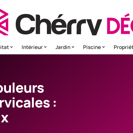
itat
Intérieur
Jardin
Piscine
Proprié
ouleurs
rvicales :
ix