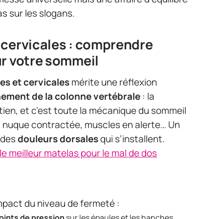
as sur les slogans.
 cervicales : comprendre
ur votre sommeil
es et cervicales
mérite une réflexion
nement de la colonne vertébrale
: la
ien, et c’est toute la mécanique du sommeil
e, nuque contractée, muscles en alerte… Un
à des
douleurs dorsales
qui s’installent.
e meilleur matelas pour le mal de dos
impact du niveau de fermeté :
oints de pression
sur les épaules et les hanches.