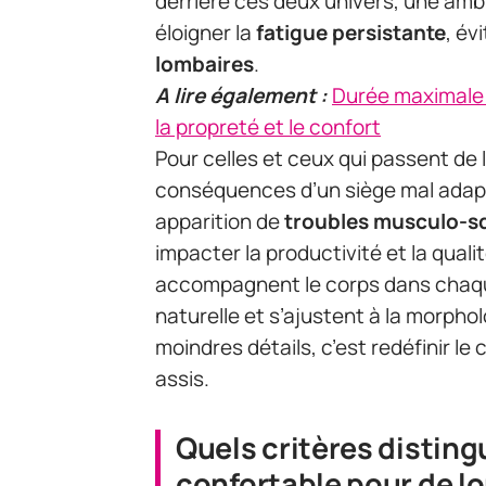
derrière ces deux univers, une amb
éloigner la
fatigue persistante
, év
lombaires
.
A lire également :
Durée maximale d
la propreté et le confort
Pour celles et ceux qui passent de
conséquences d’un siège mal adapté 
apparition de
troubles musculo-s
impacter la productivité et la qual
accompagnent le corps dans chaq
naturelle et s’ajustent à la morphol
moindres détails, c’est redéfinir le 
assis.
Quels critères distin
confortable pour de l