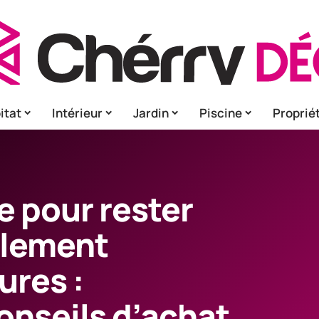
itat
Intérieur
Jardin
Piscine
Proprié
e pour rester
blement
ures :
onseils d’achat