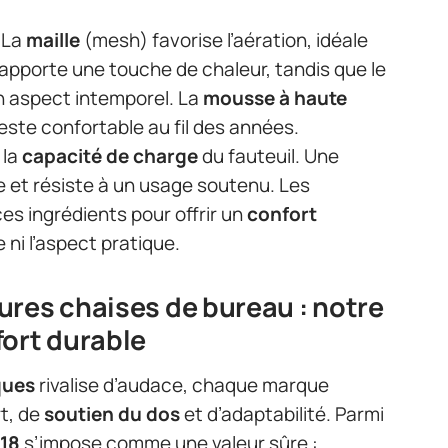
. La
maille
(mesh) favorise l’aération, idéale
apporte une touche de chaleur, tandis que le
n aspect intemporel. La
mousse à haute
 reste confortable au fil des années.
 la
capacité de charge
du fauteuil. Une
e et résiste à un usage soutenu. Les
s ingrédients pour offrir un
confort
e ni l’aspect pratique.
ures chaises de bureau : notre
fort durable
ques
rivalise d’audace, chaque marque
t, de
soutien du dos
et d’adaptabilité. Parmi
18
s’impose comme une valeur sûre :