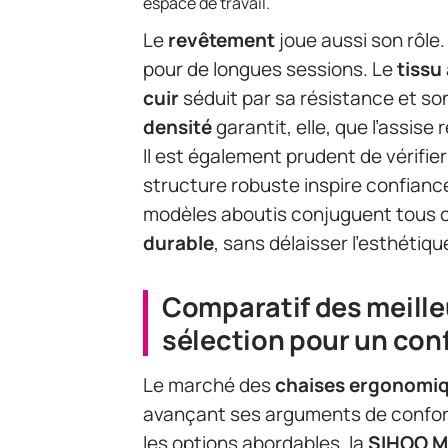
espace de travail.
Le
revêtement
joue aussi son rôle
pour de longues sessions. Le
tissu
cuir
séduit par sa résistance et so
densité
garantit, elle, que l’assise
Il est également prudent de vérifier
structure robuste inspire confianc
modèles aboutis conjuguent tous ce
durable
, sans délaisser l’esthétiqu
Comparatif des meille
sélection pour un con
Le marché des
chaises ergonomi
avançant ses arguments de confor
les options abordables, la
SIHOO M