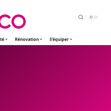
té
Rénovation
S’équiper