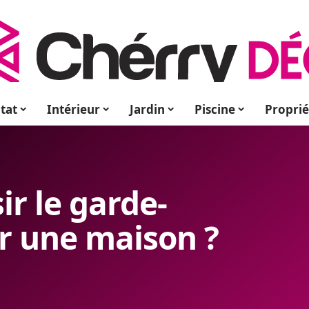
tat
Intérieur
Jardin
Piscine
Proprié
r le garde-
ur une maison ?