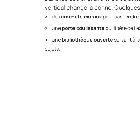
vertical change la donne. Quelques o
des
crochets muraux
pour suspendre 
une
porte coulissante
qui libère de l’
une
bibliothèque ouverte
servant à la
objets.
Les couleurs claires et un éclaira
visuellement chaque recoin et insu
surfaces réduites.
Face aux configurations atypiques,
d’une soupente, l’aménagement sur
souvent négligés, deviennent alors d
praticité et esthétique. En exploi
d’être un casse-tête pour devenir le