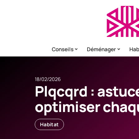
Conseils
Déménager
Hab
18/02/2026
Plqcqrd : astuc
optimiser chaq
Habitat