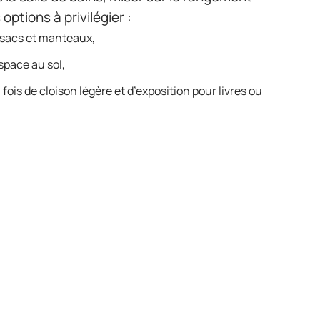
ptions à privilégier :
sacs et manteaux,
espace au sol,
 fois de cloison légère et d’exposition pour livres ou
ge soigneusement positionné agrandissent
fflent de la légèreté, même dans les
 sous un escalier, dans une alcôve, près
-mesure révèle son potentiel. Ces espaces,
e véritables alliés du quotidien, alliant
tant chaque volume, le placard profond cesse
 point fort de votre intérieur.