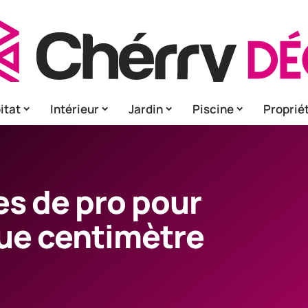
itat
Intérieur
Jardin
Piscine
Proprié
es de pro pour
ue centimètre