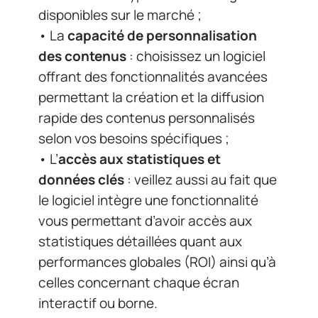
données clés
: veillez aussi au fait que
le logiciel intègre une fonctionnalité
vous permettant d’avoir accès aux
statistiques détaillées quant aux
performances globales (ROI) ainsi qu’à
celles concernant chaque écran
interactif ou borne.
Parallèlement, pensez à bien choisir un
fournisseur fiable
. Pour cela,
n’hésitez pas à rechercher sur internet
toutes les informations pertinentes
telles que : avis clients, commentaires
postés par eux… Cela vous aidera
grandement dans la prise décisionnelle
définitive, vous permettant ainsi de