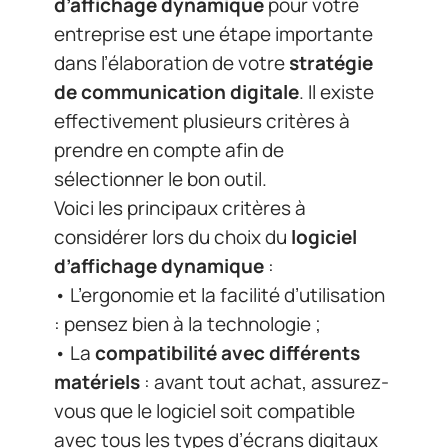
considérer lors du choix du
logiciel
d’affichage dynamique
:
• L’ergonomie et la facilité d’utilisation
: pensez bien à la technologie ;
• La
compatibilité avec différents
matériels
: avant tout achat, assurez-
vous que le logiciel soit compatible
avec tous les types d’écrans digitaux
disponibles sur le marché ;
• La
capacité de personnalisation
des contenus
: choisissez un logiciel
offrant des fonctionnalités avancées
permettant la création et la diffusion
rapide des contenus personnalisés
selon vos besoins spécifiques ;
• L’
accès aux statistiques et