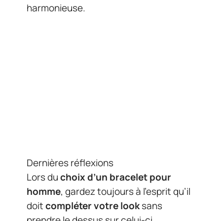
harmonieuse.
Dernières réflexions
Lors du
choix d’un bracelet pour
homme
, gardez toujours à l’esprit qu’il
doit
compléter votre look
sans
prendre le dessus sur celui-ci.
N’hésitez pas à
expérimenter
différents styles et matériaux
pour
trouver celui qui correspond le mieux à
votre personnalité et à vos goûts
personnels.
En évitant ces erreurs courantes lors
du port de bracelets pour homme,