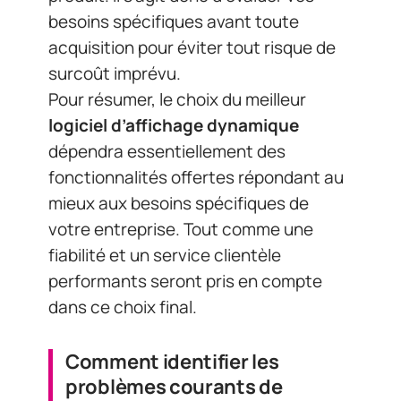
mieux aux besoins spécifiques de
votre entreprise. Tout comme une
fiabilité et un service clientèle
performants seront pris en compte
dans ce choix final.
Comment identifier les
problèmes courants de
guirlandes lumineuses et
comment les résoudre
Une
guirlande lumineuse
peut parfois
poser des difficultés d’utilisation. Les
problèmes les plus courants sont le
non-allumage
, l’
instabilité de
l’éclairage
et le
clignotement de la