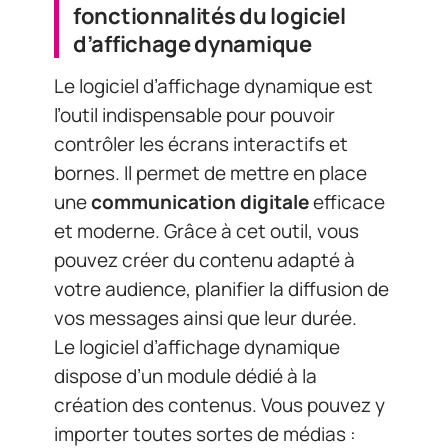
et moderne. Grâce à cet outil, vous
pouvez créer du contenu adapté à
votre audience, planifier la diffusion de
vos messages ainsi que leur durée.
Le logiciel d’affichage dynamique
dispose d’un module dédié à la
création des contenus. Vous pouvez y
importer toutes sortes de médias :
photos, vidéos ou encore textuels.
Une fois ces fichiers importés, il ne
reste plus qu’à les organiser sur le
modèle graphique souhaité (format
portrait ou paysage). L’avantage avec
ce module est que vous avez aussi
accès à des modèles préconçus
personnalisables selon vos besoins