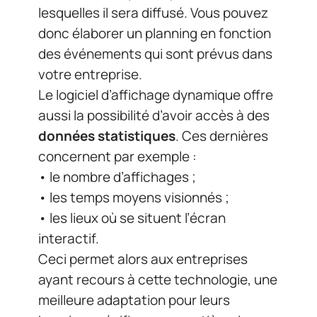
• le nombre d’affichages ;
• les temps moyens visionnés ;
• les lieux où se situent l’écran
interactif.
Ceci permet alors aux entreprises
ayant recours à cette technologie, une
meilleure adaptation pour leurs
besoins spécifiques en matière de
communication digitale
tout comme
une meilleure analyse du retour sur
investissement (ROI).
Grâce au
logiciel d’affichage
dynamique
, vous mettez en place un
moyen efficace pour transmettre votre
message à travers divers supports