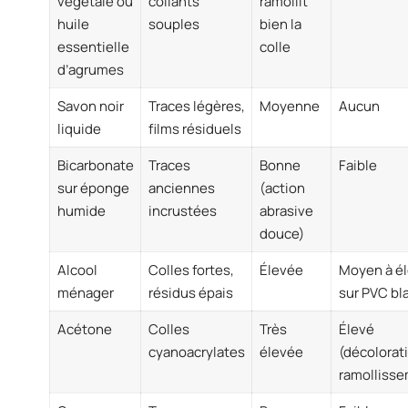
végétale ou
collants
ramollit
huile
souples
bien la
essentielle
colle
d’agrumes
Savon noir
Traces légères,
Moyenne
Aucun
liquide
films résiduels
Bicarbonate
Traces
Bonne
Faible
sur éponge
anciennes
(action
humide
incrustées
abrasive
douce)
Alcool
Colles fortes,
Élevée
Moyen à é
ménager
résidus épais
sur PVC bl
Acétone
Colles
Très
Élevé
cyanoacrylates
élevée
(décolorat
ramolliss