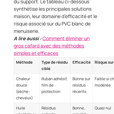
du support. Le tableau ci-dessous
synthétise les principales solutions
maison, leur domaine d’efficacité et le
risque associé sur du PVC blanc de
menuiserie.
A lire aussi :
Comment éliminer un
gros cafard avec des méthodes
simples et efficaces
Méthode
Type de résidu
Efficacité
Risque su
ciblé
Chaleur
Ruban adhésif,
Bonne sur
Faible si c
douce
film de
résidus
modérée
(sèche-
protection
récents
cheveux)
Huile
Résidus
Bonne,
Quasi nul