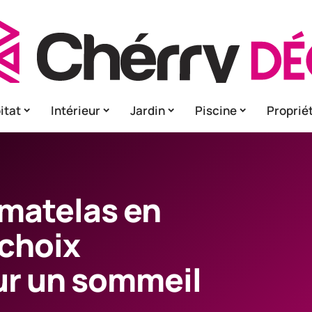
itat
Intérieur
Jardin
Piscine
Proprié
 matelas en
 choix
ur un sommeil