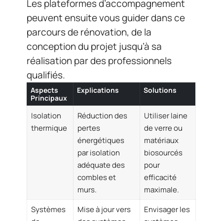
Les plateformes d’accompagnement
peuvent ensuite vous guider dans ce
parcours de rénovation, de la
conception du projet jusqu’à sa
réalisation par des professionnels
qualifiés.
Aspects
Explications
Solutions
Principaux
Isolation
Réduction des
Utiliser laine
thermique
pertes
de verre ou
énergétiques
matériaux
par isolation
biosourcés
adéquate des
pour
combles et
efficacité
murs.
maximale.
Systèmes
Mise à jour vers
Envisager les