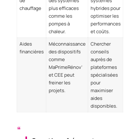
de
des systèmes
systèmes
chauffage
plus efficaces
hybrides pour
comme les
optimiser les
pompes à
performances
chaleur.
et coûts.
Aides
Méconnaissance
Chercher
financières
des dispositifs
conseils
comme
auprès de
MaPrimeRénov’
plateformes
et CEE peut
spécialisées
freiner les
pour
projets.
maximiser
aides
disponibles.